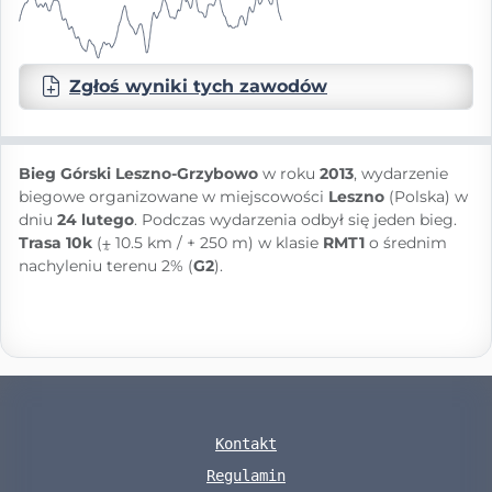
Zgłoś wyniki tych zawodów
Bieg Górski Leszno-Grzybowo
w roku
2013
, wydarzenie
biegowe organizowane w miejscowości
Leszno
(Polska) w
dniu
24 lutego
. Podczas wydarzenia odbył się jeden bieg.
Trasa 10k
(⨦ 10.5 km / + 250 m) w klasie
RMT1
o średnim
nachyleniu terenu 2% (
G2
).
Kontakt
Regulamin