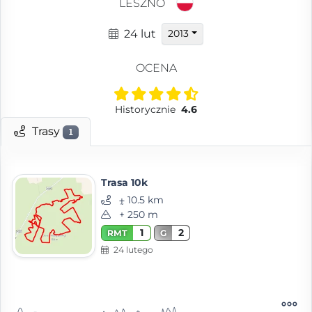
LESZNO
24 lut
2013
OCENA
Historycznie
4.6
Trasy
1
Trasa 10k
⨦ 10.5 km
+ 250 m
1
2
RMT
G
24 lutego