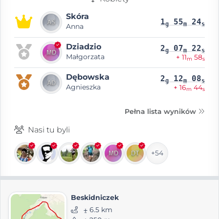
Skóra
1
55
24
g
m
s
Anna
Dziadzio
2
07
22
g
m
s
Małgorzata
+ 11
58
m
s
Dębowska
2
12
08
g
m
s
Agnieszka
+ 16
44
m
s
Pełna lista wyników
Nasi tu byli
+54
Beskidniczek
⨦ 6.5 km