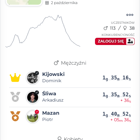
2 października
UCZESTNIKÓW
113
38
KONKURENCYJNOŚĆ
ZALOGUJ SIĘ
Mężczyźni
Kijowski
1
35
16
g
m
s
Dominik
Śliwa
1
35
52
g
m
s
Arkadiusz
+ 36
s
Mazan
1
40
52
g
m
s
Piotr
+ 05
36
m
s
Kobiety