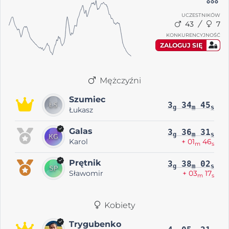
UCZESTNIKÓW
43
7
KONKURENCYJNOŚĆ
ZALOGUJ SIĘ
Mężczyźni
Szumiec
3
34
45
g
m
s
Łukasz
Galas
3
36
31
g
m
s
Karol
+ 01
46
m
s
Prętnik
3
38
02
g
m
s
Sławomir
+ 03
17
m
s
Kobiety
Trygubenko