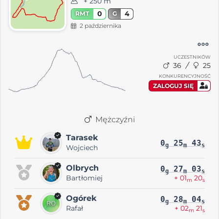
+ 250 m
0
4
RMT
G
2 października
UCZESTNIKÓW
36
25
KONKURENCYJNOŚĆ
ZALOGUJ SIĘ
Mężczyźni
Tarasek
0
25
43
g
m
s
Wojciech
Olbrych
0
27
03
g
m
s
Bartłomiej
+ 01
20
m
s
Ogórek
0
28
04
g
m
s
Rafał
+ 02
21
m
s