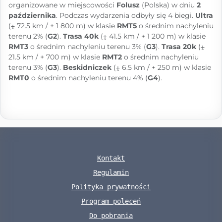
organizowane w miejscowości
Folusz
(Polska) w dniu
2
października
. Podczas wydarzenia odbyły się 4 biegi.
Ultra
(⨦ 72.5 km / + 1 800 m) w klasie
RMT5
o średnim nachyleniu
terenu 2% (
G2
).
Trasa 40k
(⨦ 41.5 km / + 1 200 m) w klasie
RMT3
o średnim nachyleniu terenu 3% (
G3
).
Trasa 20k
(⨦
21.5 km / + 700 m) w klasie
RMT2
o średnim nachyleniu
terenu 3% (
G3
).
Beskidniczek
(⨦ 6.5 km / + 250 m) w klasie
RMT0
o średnim nachyleniu terenu 4% (
G4
).
Kontakt
Regulamin
Polityka prywatności
Program poleceń
Do pobrania