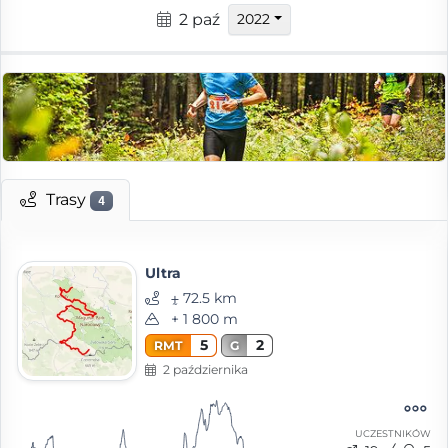
2 paź
2022
Trasy
4
Ultra
⨦ 72.5 km
+ 1 800 m
5
2
RMT
G
2 października
UCZESTNIKÓW