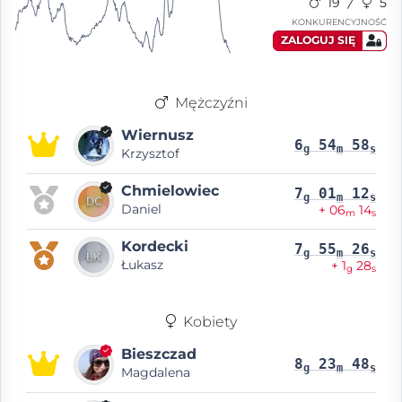
19
5
KONKURENCYJNOŚĆ
ZALOGUJ SIĘ
Mężczyźni
Wiernusz
6
54
58
g
m
s
Krzysztof
Chmielowiec
7
01
12
g
m
s
Daniel
+ 06
14
m
s
Kordecki
7
55
26
g
m
s
Łukasz
+ 1
28
g
s
Kobiety
Bieszczad
8
23
48
g
m
s
Magdalena