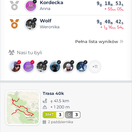
Kordecka
9
18
53
g
m
s
Anna
+ 55
05
m
s
Wolf
9
40
42
g
m
s
Weronika
+ 1
16
54
g
m
s
Pełna lista wyników
Nasi tu byli
+11
Trasa 40k
⨦ 41.5 km
+ 1 200 m
3
3
RMT
G
2 października