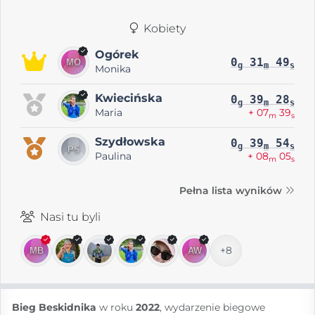
Kobiety
Ogórek
0
31
49
g
m
s
Monika
Kwiecińska
0
39
28
g
m
s
Maria
+ 07
39
m
s
Szydłowska
0
39
54
g
m
s
Paulina
+ 08
05
m
s
Pełna lista wyników
Nasi tu byli
+8
Bieg Beskidnika
w roku
2022
, wydarzenie biegowe