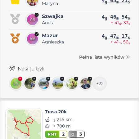
4
05
21
g
m
s
Maryna
Szwajka
4
46
54
g
m
s
Aneta
+ 41
33
m
s
Mazur
4
47
17
g
m
s
Agnieszka
+ 41
56
m
s
Pełna lista wyników
Nasi tu byli
+22
Trasa 20k
⨦ 21.5 km
+ 700 m
2
3
RMT
G