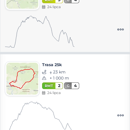
24 lipca
Trasa 25k
⨦ 23 km
+ 1 000 m
2
4
RMT
G
24 lipca