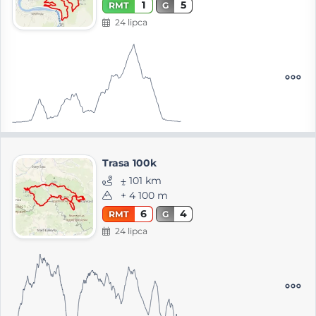
1
5
RMT
G
24 lipca
Trasa 100k
⨦ 101 km
+ 4 100 m
6
4
RMT
G
24 lipca