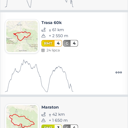
Trasa 60k
⨦ 61 km
+ 2 550 m
4
4
RMT
G
24 lipca
Maraton
⨦ 42 km
+ 1 650 m
3
4
RMT
G