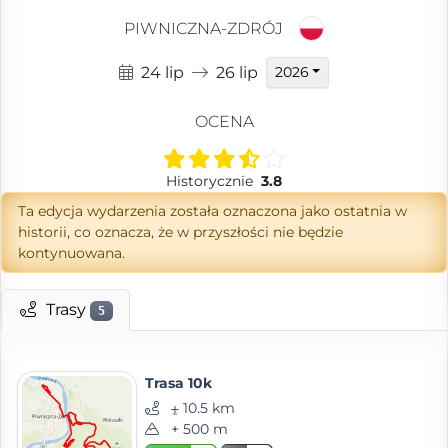
PIWNICZNA-ZDRÓJ
24 lip
26 lip
2026
OCENA
Historycznie
3.8
Ta edycja wydarzenia została oznaczona jako ostatnia w
historii, co oznacza, że w przyszłości nie będzie
kontynuowana.
Trasy
5
Trasa 10k
⨦ 10.5 km
+ 500 m