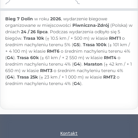
Bieg 7 Dolin
w roku
2026
, wydarzenie biegowe
organizowane w miejscowości
Piwniczna-Zdrój
(Polska) w
dniach
24 / 26 lipca
. Podczas wydarzenia odbyło się 5
biegów.
Trasa 10k
(⨦ 10.5 km / + 500 m) w klasie
RMT1
o
średnim nachyleniu terenu 5% (
G5
).
Trasa 100k
(⨦ 101 km /
+ 4 100 m) w klasie
RMT6
o średnim nachyleniu terenu 4%
(
G4
).
Trasa 60k
(⨦ 61 km / + 2 550 m) w klasie
RMT4
o
średnim nachyleniu terenu 4% (
G4
).
Maraton
(⨦ 42 km / + 1
650 m) w klasie
RMT3
o średnim nachyleniu terenu 4%
(
G4
).
Trasa 25k
(⨦ 23 km / + 1 000 m) w klasie
RMT2
o
średnim nachyleniu terenu 4% (
G4
).
Kontakt