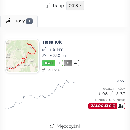
14 lip
2018
Trasy
1
Trasa 10k
⨦ 9 km
+ 350 m
1
4
RMT
G
14 lipca
UCZESTNIKÓW
98
37
KONKURENCYJNOŚĆ
ZALOGUJ SIĘ
Mężczyźni