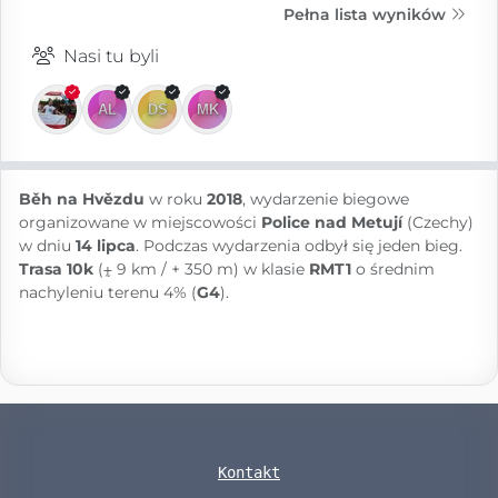
Pełna lista wyników
Nasi tu byli
Běh na Hvězdu
w roku
2018
, wydarzenie biegowe
organizowane w miejscowości
Police nad Metují
(Czechy)
w dniu
14 lipca
. Podczas wydarzenia odbył się jeden bieg.
Trasa 10k
(⨦ 9 km / + 350 m) w klasie
RMT1
o średnim
nachyleniu terenu 4% (
G4
).
Kontakt