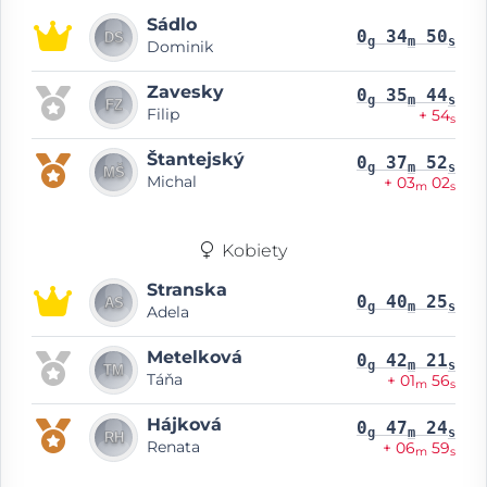
Sádlo
0
34
50
g
m
s
Dominik
Zavesky
0
35
44
g
m
s
Filip
+ 54
s
Štantejský
0
37
52
g
m
s
Michal
+ 03
02
m
s
Kobiety
Stranska
0
40
25
g
m
s
Adela
Metelková
0
42
21
g
m
s
Táňa
+ 01
56
m
s
Hájková
0
47
24
g
m
s
Renata
+ 06
59
m
s