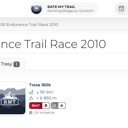
RATE MY TRAIL
Ranking Biegaczy Górskich
100 Endurance Trail Race 2010
nce Trail Race 2010
Trasy
1
Trasa 160k
⨦ 161 km
+ 6 850 m
8
4
RMT
G
24 września