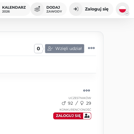
KALENDARZ
DODAJ
Zaloguj się
2026
ZAWODY
0
Wzięli udział
UCZESTNIKÓW
92
29
KONKURENCYJNOŚĆ
ZALOGUJ SIĘ