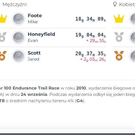
Mężczyźni
Kobiet
Foote
18
34
09
g
m
s
Mike
Honeyfield
19
04
04
g
m
s
Evan
+ 29
55
m
s
Scott
20
37
35
g
m
s
Jared
+ 2
03
26
g
m
s
r 100 Endurance Trail Race
w roku
2010
, wydarzenie biegowe
A) w dniu
24 września
. Podczas wydarzenia odbył się jeden bieg
T8
o średnim nachyleniu terenu 4% (
G4
).