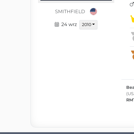
SMITHFIELD
24 wrz
2010
Bea
(US
RM