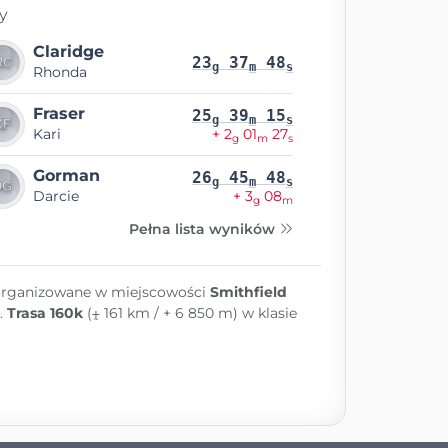
y
Claridge
23
37
48
g
m
s
Rhonda
Fraser
25
39
15
g
m
s
Kari
+ 2
01
27
g
m
s
Gorman
26
45
48
g
m
s
Darcie
+ 3
08
g
m
Pełna lista wyników
 organizowane w miejscowości
Smithfield
.
Trasa 160k
(⨦ 161 km / + 6 850 m) w klasie