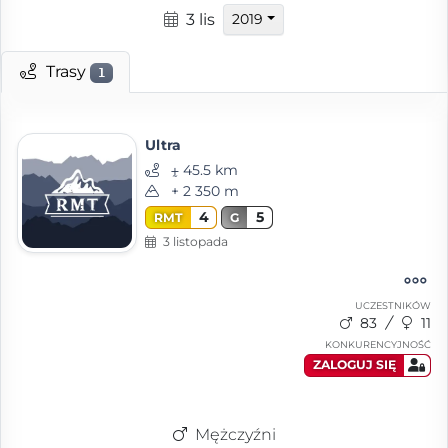
3 lis
2019
Trasy
1
Ultra
⨦ 45.5 km
+ 2 350 m
4
5
RMT
G
3 listopada
UCZESTNIKÓW
83
11
KONKURENCYJNOŚĆ
ZALOGUJ SIĘ
Mężczyźni