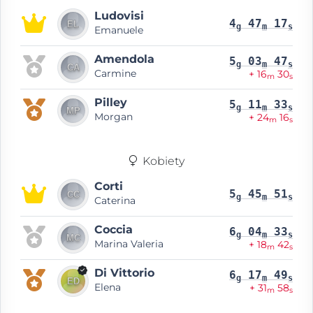
Ludovisi
4
47
17
g
m
s
Emanuele
Amendola
5
03
47
g
m
s
Carmine
+ 16
30
m
s
Pilley
5
11
33
g
m
s
Morgan
+ 24
16
m
s
Kobiety
Corti
5
45
51
g
m
s
Caterina
Coccia
6
04
33
g
m
s
Marina Valeria
+ 18
42
m
s
Di Vittorio
6
17
49
g
m
s
Elena
+ 31
58
m
s