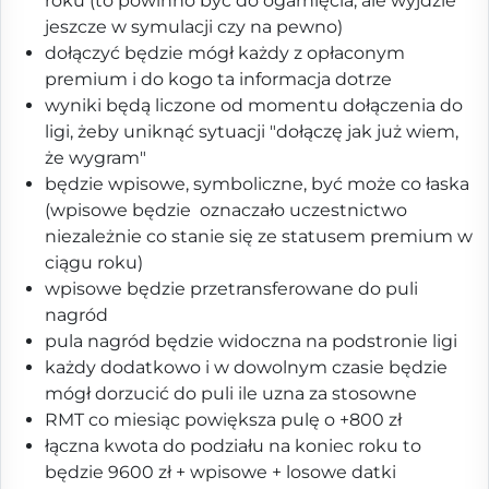
roku (to powinno być do ogarnięcia, ale wyjdzie
jeszcze w symulacji czy na pewno)
dołączyć będzie mógł każdy z opłaconym
premium i do kogo ta informacja dotrze
wyniki będą liczone od momentu dołączenia do
ligi, żeby uniknąć sytuacji "dołączę jak już wiem,
że wygram"
będzie wpisowe, symboliczne, być może co łaska
(wpisowe będzie oznaczało uczestnictwo
niezależnie co stanie się ze statusem premium w
ciągu roku)
wpisowe będzie przetransferowane do puli
nagród
pula nagród będzie widoczna na podstronie ligi
każdy dodatkowo i w dowolnym czasie będzie
mógł dorzucić do puli ile uzna za stosowne
RMT co miesiąc powiększa pulę o +800 zł
łączna kwota do podziału na koniec roku to
będzie 9600 zł + wpisowe + losowe datki