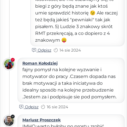
biegi z góry będą znane jak ktoś
umie sprawdzić historię 😉 Ale raczej
też będą jakieś "pewniaki" tak jak
pisałem. 5) Ludzie 3 znakowy skrót
RMT przekręcają, a co dopiero z 4
znakowym 😛
Odpisz
14 sie 2024
Roman Kołodziej
fajny pomysł na kolejne wyzwanie i
motywator do pracy .Czasem dopada nas
brak motywacji a taka iniciatywa do
idealny sposób na kolejne przebudzenie
.Jestem za i podpisuje sie pod pomysłem.
Odpisz
16 sie 2024
Mariusz Proszczek
IMHO warto byłoby po prostu zrobić