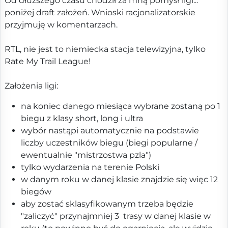
Od dłuższego czasu chodził za mną pomysł ligi...
poniżej draft założeń. Wnioski racjonalizatorskie
przyjmuję w komentarzach.
RTL, nie jest to niemiecka stacja telewizyjna, tylko
Rate My Trail League!
Założenia ligi:
na koniec danego miesiąca wybrane zostaną po 1
biegu z klasy short, long i ultra
wybór nastąpi automatycznie na podstawie
liczby uczestników biegu (biegi popularne /
ewentualnie "mistrzostwa pzla")
tylko wydarzenia na terenie Polski
w danym roku w danej klasie znajdzie się więc 12
biegów
aby zostać sklasyfikowanym trzeba będzie
"zaliczyć" przynajmniej 3 trasy w danej klasie w