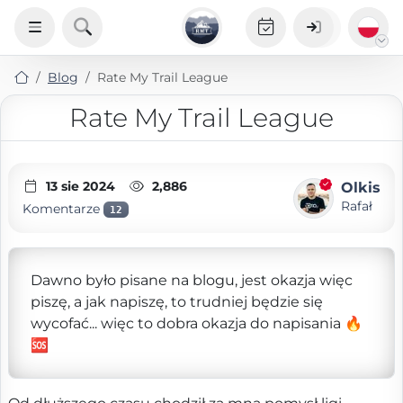
Blog
Rate My Trail League
Rate My Trail League
13 sie 2024
2,886
Olkis
Rafał
Komentarze
12
Dawno było pisane na blogu, jest okazja więc
piszę, a jak napiszę, to trudniej będzie się
wycofać... więc to dobra okazja do napisania 🔥
🆘