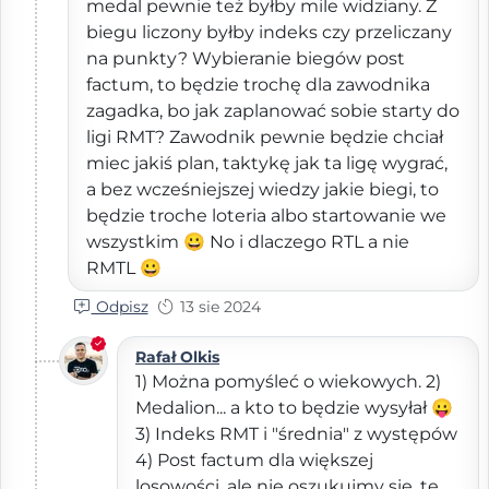
medal pewnie też byłby mile widziany. Z
biegu liczony byłby indeks czy przeliczany
na punkty? Wybieranie biegów post
factum, to będzie trochę dla zawodnika
zagadka, bo jak zaplanować sobie starty do
ligi RMT? Zawodnik pewnie będzie chciał
miec jakiś plan, taktykę jak ta ligę wygrać,
a bez wcześniejszej wiedzy jakie biegi, to
będzie troche loteria albo startowanie we
wszystkim 😀 No i dlaczego RTL a nie
RMTL 😀
Odpisz
13 sie 2024
Rafał Olkis
1) Można pomyśleć o wiekowych. 2)
Medalion... a kto to będzie wysyłał 😛
3) Indeks RMT i "średnia" z występów
4) Post factum dla większej
losowości, ale nie oszukujmy się, te