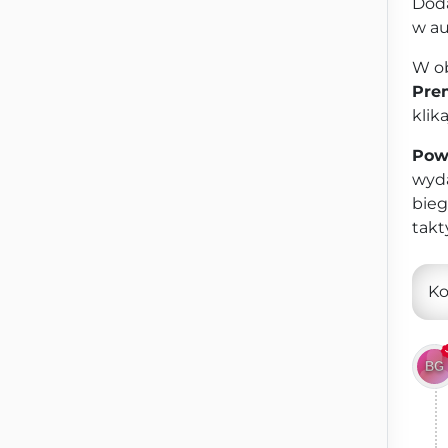
Doda
w au
W ob
Pre
klik
Pow
wyda
bieg
takt
K