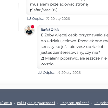
musiałem przeładować stronę
(Safari/MacOS).
Odpisz
20 sty 2026
Rafał Olkis
1) Żeby więcej osób przyznawało si
do udziału, celowo. Przecież one m
sens tylko jeśli bierzesz udział lub
jesteś zainteresowany, czy nie?
2) Miałem poprawić, ale jeszcze nie
wyszło...
Odpisz
20 sty 2026
gulamin
Polityka prywatności
Program poleceń
Do pobr