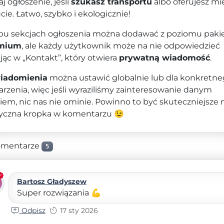
j ogłoszenie, jeśli
szukasz transportu
albo oferujesz mi
cie. Łatwo, szybko i ekologicznie!
u sekcjach ogłoszenia można dodawać z poziomu paki
mium
, ale każdy użytkownik może na nie odpowiedzieć
ając w „Kontakt”, który otwiera
prywatną wiadomość
.
iadomienia
można ustawić globalnie lub dla konkretn
rzenia, więc jeśli wyraziliśmy zainteresowanie danym
iem, nic nas nie ominie. Powinno to być skuteczniejsze n
yczna kropka w komentarzu 😉
omentarze
5
Bartosz Gładyszew
Super rozwiązania 💪
Odpisz
17 sty 2026