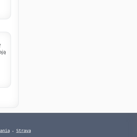
ę
ają
ania
Strava