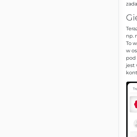
zada
Gi
Ter
np. 
To w
w os
pod 
jest
kont