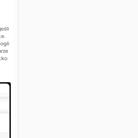
 jeśli
te.
ogli
arze
tko