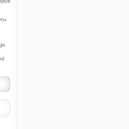
ejsce
etu
ego
iż