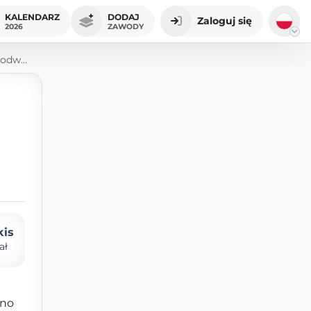
KALENDARZ
DODAJ
Zaloguj się
2026
ZAWODY
wózka
kis
ał
dno