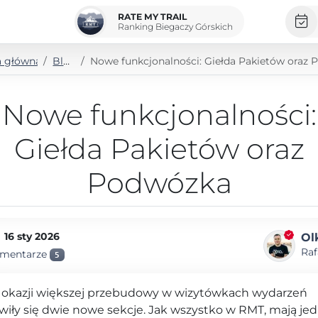
RATE MY TRAIL
Ranking Biegaczy Górskich
a główna
Blog
Nowe funkcjonalności: Giełda Pakietów oraz Pod
Nowe funkcjonalności:
Giełda Pakietów oraz
Podwózka
16 sty 2026
Ol
Raf
mentarze
5
 okazji większej przebudowy w wizytówkach wydarzeń
wiły się dwie nowe sekcje. Jak wszystko w RMT, mają je