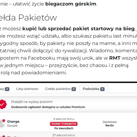
nie – ułatwić życie
biegaczom górskim
.
ełda Pakietów
az możesz
kupić lub sprzedać pakiet startowy na bieg
,
nie możesz wziąć udziału, albo szukasz pakietu last minu
ygodny sposób, by pakiety nie poszły na marne, a inni m
tatniej chwili dołączyć do rywalizacji. Wiadomo, koment
postem na Facebooku mają swój urok, ale w
RMT
wszys
 w jednym miejscu – przejrzyście, bez chaosu i z pełną
rolą nad powiadomieniami.